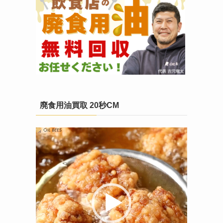
廃食用油買取 20秒CM
動
画
プ
レ
ー
ヤ
ー