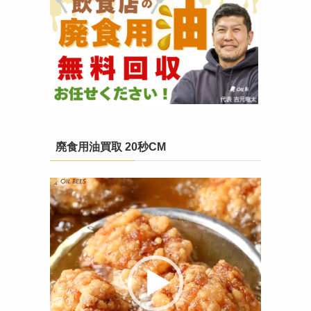
廃食用油買取 20秒CM
動
画
プ
レ
ー
ヤ
ー