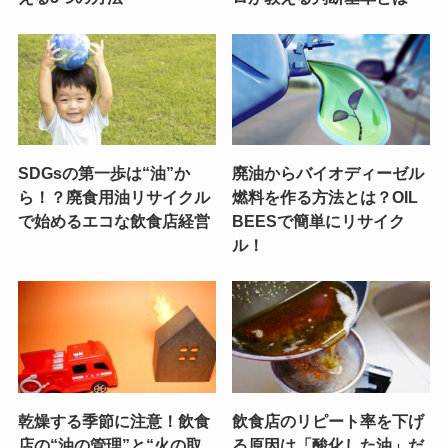
SDGsの第一歩は“油”か
廃油からバイオディーゼル
ら！？廃食用油リサイクル
燃料を作る方法とは？OIL
で始めるエコな飲食店経営
BEESで簡単にリサイク
ル！
乾燥する季節に注意！飲食
飲食店のリピート率を下げ
店の“油の管理”と“火の取
る原因は「酸化した油」だ