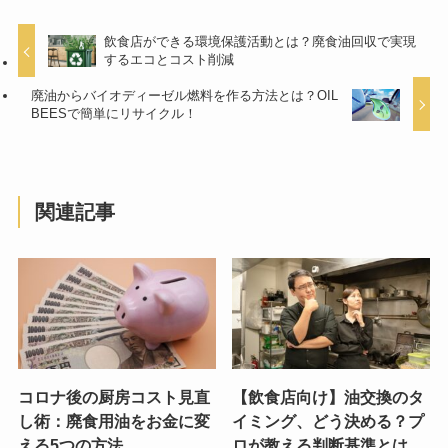
飲食店ができる環境保護活動とは？廃食油回収で実現
するエコとコスト削減
廃油からバイオディーゼル燃料を作る方法とは？OIL
BEESで簡単にリサイクル！
関連記事
コロナ後の厨房コスト見直
【飲食店向け】油交換のタ
し術：廃食用油をお金に変
イミング、どう決める？プ
える5つの方法
ロが教える判断基準とは