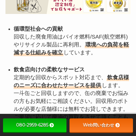
循環型社会への貢献
回収した廃食用油はバイオ燃料/SAF(航空燃料)
やリサイクル製品に再利用。
環境への負荷を軽
減する仕組みを確立
しています。
飲食店向けの柔軟なサービス
定期的な回収からスポット対応まで、
飲食店様
のニーズに合わせたサービスを提供
します。
一斗缶ごと回収しますので、缶の廃棄でお悩み
の方もお気軽にご相談ください。回収用のボト
ルが必要な店舗様には無料でお貸しできます。
ご要望に応じて廃油の買取をさせて頂くことも
可能です。
080-2959-6285
Web問い合わせ