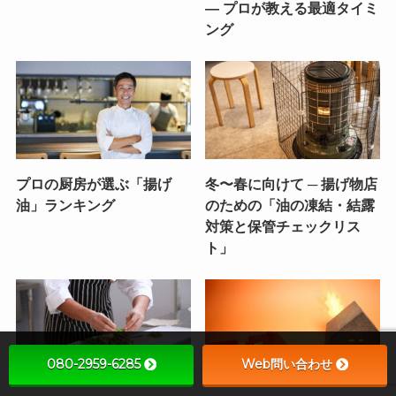
— プロが教える最適タイミ
ング
プロの厨房が選ぶ「揚げ
冬〜春に向けて ─ 揚げ物店
油」ランキング
のための「油の凍結・結露
対策と保管チェックリス
ト」
080-2959-6285
Web問い合わせ