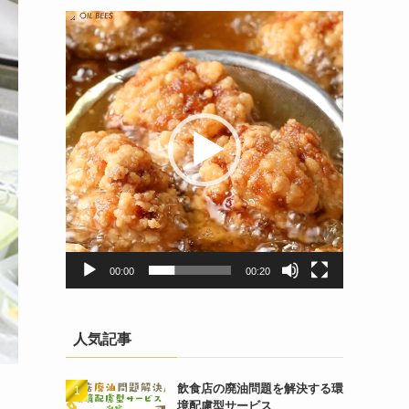
動
画
プ
レ
ー
ヤ
ー
00:00
00:20
人気記事
飲食店の廃油問題を解決する環
境配慮型サービス