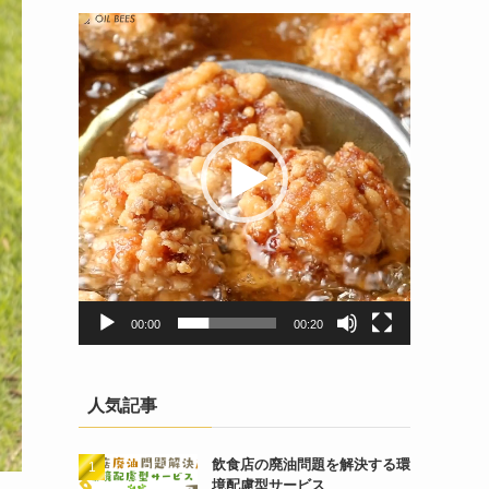
動
画
プ
レ
ー
ヤ
ー
00:00
00:20
人気記事
飲食店の廃油問題を解決する環
境配慮型サービス