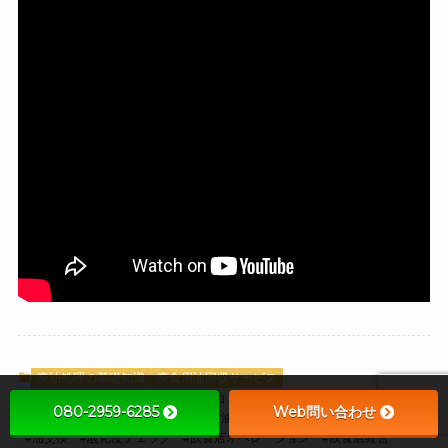
廃油処理の基礎知識
廃食用油回収サービス
#OILBEES
#SDGs
#おいしい油
#コスト削減
#厨房管理
080-2959-6285
Web問い合わせ
#厨房衛生
#廃食用油
#揚げ物
#油の交換タイミング
#油の劣化
#油交換
#酸化度チェック
#飲食店オペレーション
#飲食店経営