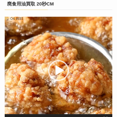
廃食用油買取 20秒CM
動
画
プ
レ
ー
ヤ
ー