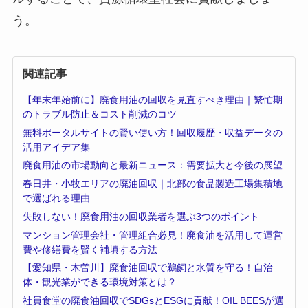
う。
関連記事
【年末年始前に】廃食用油の回収を見直すべき理由｜繁忙期
のトラブル防止＆コスト削減のコツ
無料ポータルサイトの賢い使い方！回収履歴・収益データの
活用アイデア集
廃食用油の市場動向と最新ニュース：需要拡大と今後の展望
春日井・小牧エリアの廃油回収｜北部の食品製造工場集積地
で選ばれる理由
失敗しない！廃食用油の回収業者を選ぶ3つのポイント
マンション管理会社・管理組合必見！廃食油を活用して運営
費や修繕費を賢く補填する方法
【愛知県・木曽川】廃食油回収で鵜飼と水質を守る！自治
体・観光業ができる環境対策とは？
社員食堂の廃食油回収でSDGsとESGに貢献！OIL BEESが選