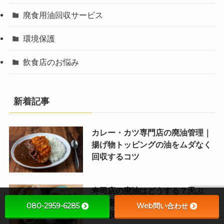
廃食用油回収サービス
環境保護
飲食店のお悩み
新着記事
カレー・カツ専門店の廃油管理｜
揚げ物トッピングの油をムダなく
回収するコツ
寿司店の廃油はどうする？天ぷ
ら・唐揚げを出す寿司店の油管理
080-2959-6285
Web問い合わせ
と回収のコツ