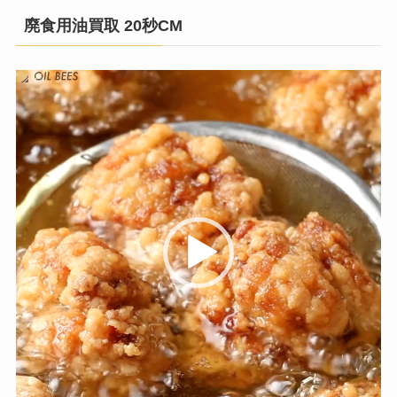
廃食用油買取 20秒CM
動
画
プ
レ
ー
ヤ
ー