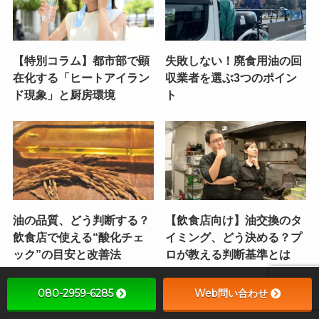
【特別コラム】都市部で顕
失敗しない！廃食用油の回
在化する「ヒートアイラン
収業者を選ぶ3つのポイン
ド現象」と厨房環境
ト
油の品質、どう判断する？
【飲食店向け】油交換のタ
飲食店で使える“酸化チェ
イミング、どう決める？プ
ック”の目安と改善法
ロが教える判断基準とは
080-2959-6285
Web問い合わせ