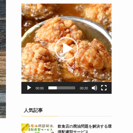
動
画
プ
レ
ー
ヤ
ー
00:00
00:20
人気記事
飲食店の廃油問題を解決する環
境配慮型サービス