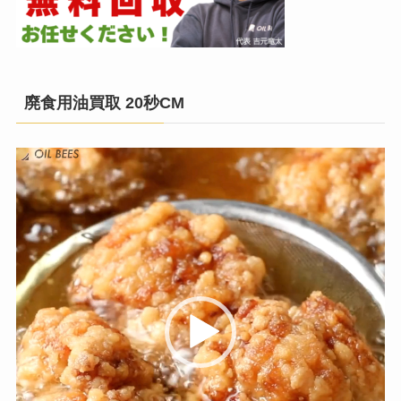
廃食用油買取 20秒CM
動
画
プ
レ
ー
ヤ
ー