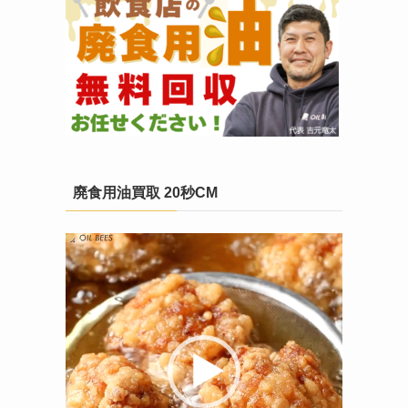
廃食用油買取 20秒CM
動
画
プ
レ
ー
ヤ
ー