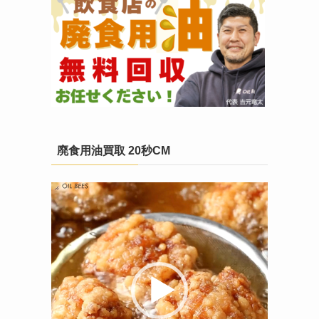
廃食用油買取 20秒CM
動
画
プ
レ
ー
ヤ
ー