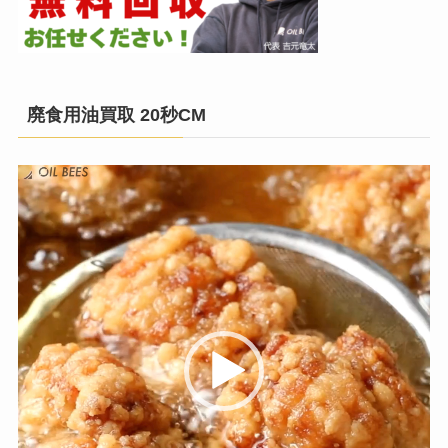
廃食用油買取 20秒CM
動
画
プ
レ
ー
ヤ
ー