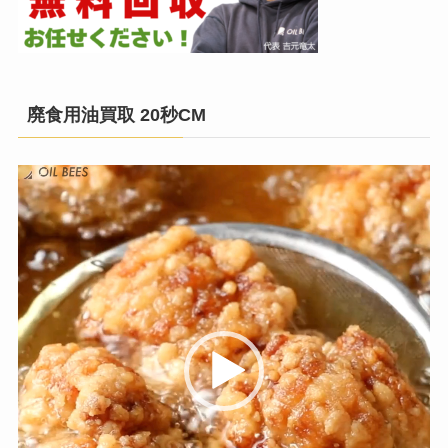
廃食用油買取 20秒CM
動
画
プ
レ
ー
ヤ
ー