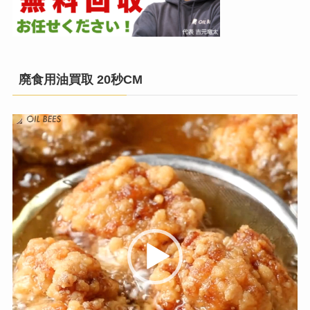
廃食用油買取 20秒CM
動
画
プ
レ
ー
ヤ
ー