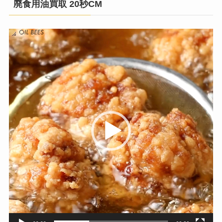
廃食用油買取 20秒CM
動
画
プ
レ
ー
ヤ
ー