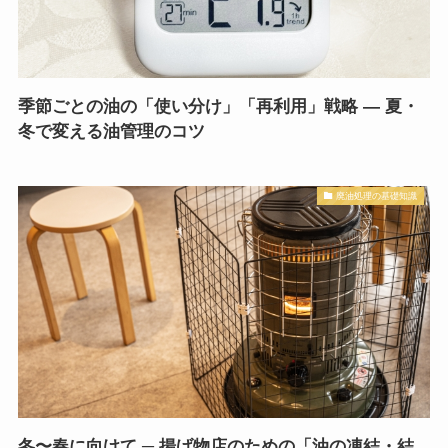
季節ごとの油の「使い分け」「再利用」戦略 ― 夏・
冬で変える油管理のコツ
廃油処理の基礎知識
冬〜春に向けて ─ 揚げ物店のための「油の凍結・結