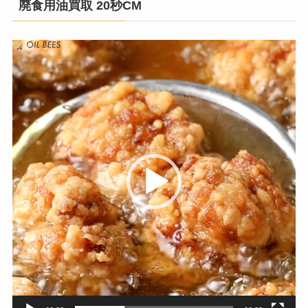
廃食用油買取 20秒CM
動
画
プ
レ
ー
ヤ
ー