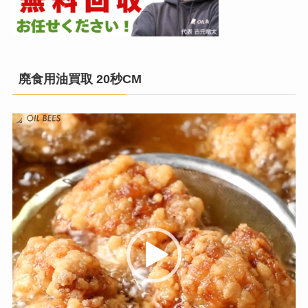
廃食用油買取 20秒CM
動
画
プ
レ
ー
ヤ
ー