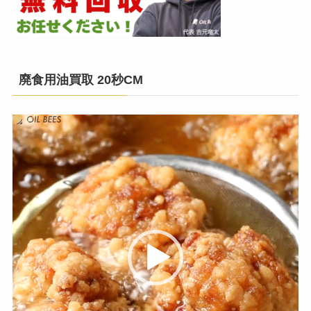
廃食用油買取 20秒CM
動
画
プ
レ
ー
ヤ
ー