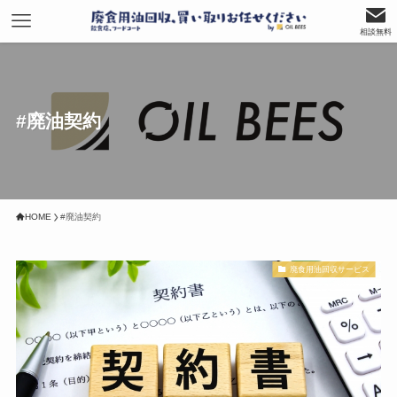
相談無料
#廃油契約
HOME
#廃油契約
廃食用油回収サービス