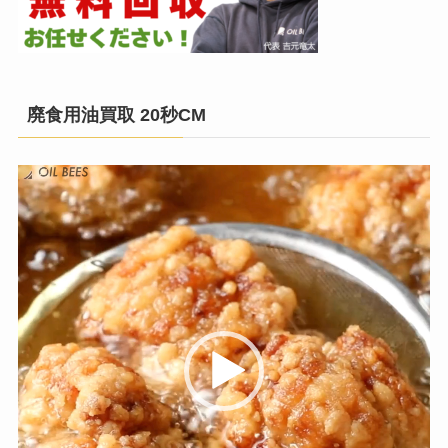
廃食用油買取 20秒CM
動
画
プ
レ
ー
ヤ
ー