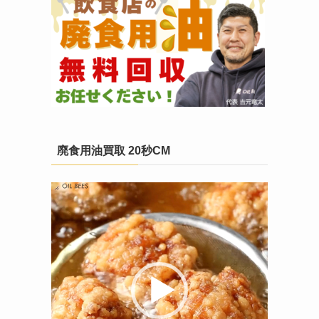
廃食用油買取 20秒CM
動
画
プ
レ
ー
ヤ
ー