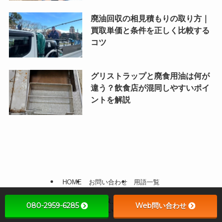
廃油回収の相見積もりの取り方｜
買取単価と条件を正しく比較する
コツ
グリストラップと廃食用油は何が
違う？飲食店が混同しやすいポイ
ントを解説
HOME
お問い合わせ
用語一覧
©
飲食店、食品製造時の廃食用油回収、買い取り・リサイクルお任せくださ
080-2959-6285
Web問い合わせ
い.