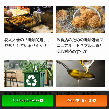
花火大会の「廃油問題」、
飲食店のための廃油処理マ
見落としていませんか？
ニュアル｜トラブル回避と
安心対応のすべて
飲食店ができる環境保護活
1分で読める！飲食店のエ
動とは？廃食油回収で実現
コ豆知識 Vol.2「酸化した
080-2959-6285
Web問い合わせ
するエコとコスト削減
油を見極める3つのサイ