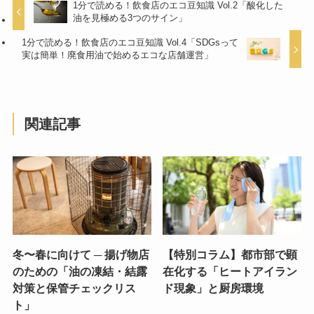
1分で読める！飲食店のエコ豆知識 Vol.2「酸化した
油を見極める3つのサイン」
1分で読める！飲食店のエコ豆知識 Vol.4「SDGsって
実は簡単！廃食用油で始めるエコな店舗運営」
関連記事
冬〜春に向けて ─ 揚げ物店
【特別コラム】都市部で顕
のための「油の凍結・結露
在化する「ヒートアイラン
対策と保管チェックリス
ド現象」と厨房環境
ト」