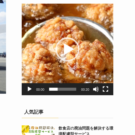
動
画
プ
レ
ー
ヤ
ー
00:00
00:20
人気記事
飲食店の廃油問題を解決する環
境配慮型サービス