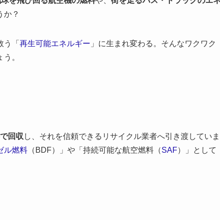
地球を飛び回る航空機の燃料
や、
街を走るバス・トラックのエ
うか？
救う「
再生可能エネルギー
」に生まれ変わる。そんなワクワク
ょう。
で回収
し、それを信頼できるリサイクル業者へ引き渡していま
ゼル燃料
（BDF）」や「持続可能な航空燃料（
SAF
）」として