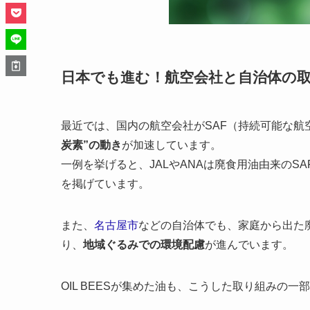
日本でも進む！航空会社と自治体の
最近では、国内の航空会社がSAF（持続可能な航
炭素”の動き
が加速しています。
一例を挙げると、JALやANAは廃食用油由来のSA
を掲げています。
また、
名古屋市
などの自治体でも、家庭から出た
り、
地域ぐるみでの環境配慮
が進んでいます。
OIL BEESが集めた油も、こうした取り組みの