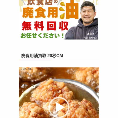
廃食用油買取 20秒CM
動
画
プ
レ
ー
ヤ
ー