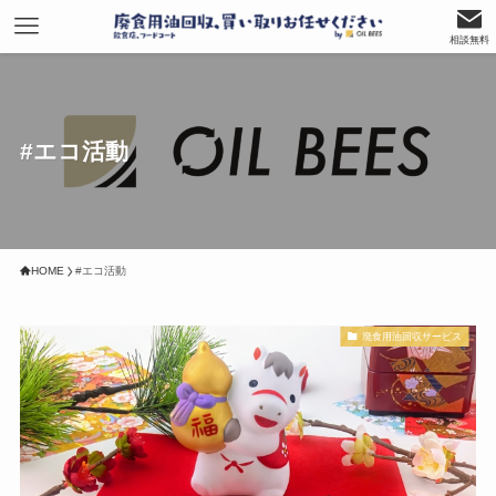
相談無料
#エコ活動
HOME
#エコ活動
廃食用油回収サービス