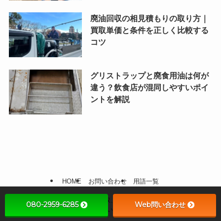
廃油回収の相見積もりの取り方｜
買取単価と条件を正しく比較する
コツ
グリストラップと廃食用油は何が
違う？飲食店が混同しやすいポイ
ントを解説
HOME
お問い合わせ
用語一覧
©
飲食店、食品製造時の廃食用油回収、買い取り・リサイクルお任せくださ
080-2959-6285
Web問い合わせ
い.