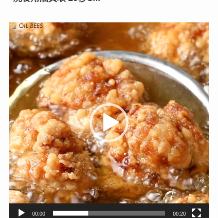
動
画
プ
レ
ー
ヤ
ー
00:00
00:20