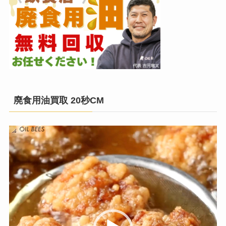
廃食用油買取 20秒CM
動
画
プ
レ
ー
ヤ
ー