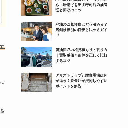
ら・唐揚げを出す寿司店の油管
理と回収のコツ
廃油の回収頻度はどう決める？
店舗規模別の目安と決め方ガイ
ド
立
廃油回収の相見積もりの取り方
｜買取単価と条件を正しく比較
するコツ
グリストラップと廃食用油は何
が違う？飲食店が混同しやすい
に
ポイントを解説
基