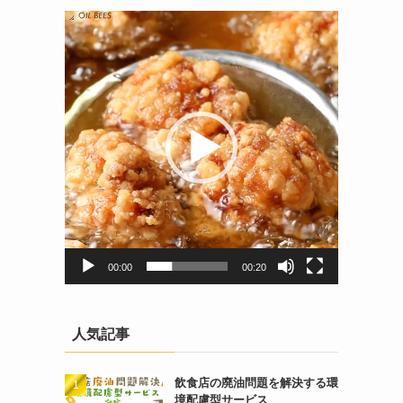
動
画
プ
レ
ー
ヤ
ー
00:00
00:20
人気記事
飲食店の廃油問題を解決する環
境配慮型サービス