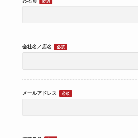
お名前
必須
会社名／店名
必須
メールアドレス
必須