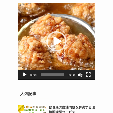
動
画
プ
レ
ー
ヤ
ー
00:00
00:20
人気記事
飲食店の廃油問題を解決する環
境配慮型サービス