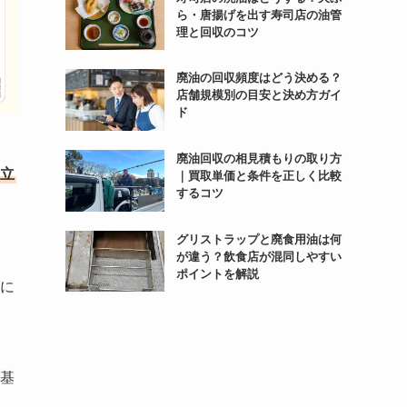
ら・唐揚げを出す寿司店の油管
理と回収のコツ
廃油の回収頻度はどう決める？
店舗規模別の目安と決め方ガイ
ド
廃油回収の相見積もりの取り方
立
｜買取単価と条件を正しく比較
するコツ
グリストラップと廃食用油は何
が違う？飲食店が混同しやすい
ポイントを解説
に
基