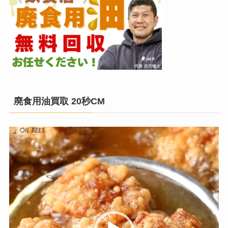
廃食用油買取 20秒CM
動
画
プ
レ
ー
ヤ
ー