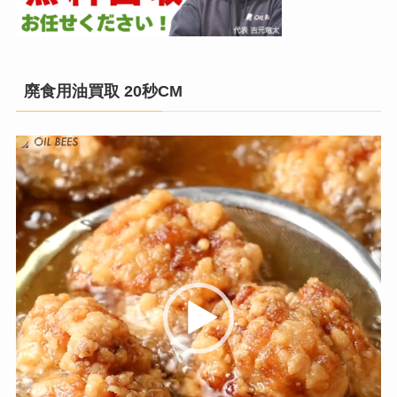
廃食用油買取 20秒CM
動
画
プ
レ
ー
ヤ
ー