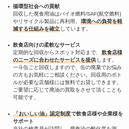
循環型社会への貢献
回収した廃食用油はバイオ燃料/SAF(航空燃料)
やリサイクル製品に再利用。
環境への負荷を軽
減する仕組みを確立
しています。
飲食店向けの柔軟なサービス
定期的な回収からスポット対応まで、
飲食店様
のニーズに合わせたサービスを提供
します。
一斗缶ごと回収しますので、缶の廃棄でお悩み
の方もお気軽にご相談ください。回収用のボト
ルが必要な店舗様には無料でお貸しできます。
ご要望に応じて廃油の買取をさせて頂くことも
可能です。
「おいしい油」認定制度
で飲食店様や企業様を
サポート
当社の検査員が訪問し、廃食油の酸化度を測