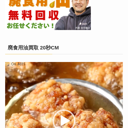
廃食用油買取 20秒CM
動
画
プ
レ
ー
ヤ
ー