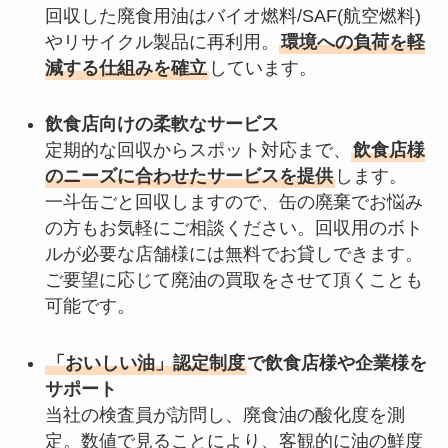
回収した廃食用油はバイオ燃料/SAF(航空燃料)
やリサイクル製品に再利用。
環境への負荷を軽
減する仕組みを確立
しています。
飲食店向けの柔軟なサービス
定期的な回収からスポット対応まで、
飲食店様
のニーズに合わせたサービスを提供
します。
一斗缶ごと回収しますので、缶の廃棄でお悩み
の方もお気軽にご相談ください。回収用のボト
ルが必要な店舗様には無料でお貸しできます。
ご要望に応じて廃油の買取をさせて頂くことも
可能です。
「おいしい油」認定制度
で飲食店様や企業様を
サポート
当社の検査員が訪問し、廃食油の酸化度を測
定。数値で見ることにより、客観的に油の鮮度