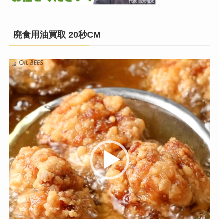
廃食用油買取 20秒CM
動
画
プ
レ
ー
ヤ
ー