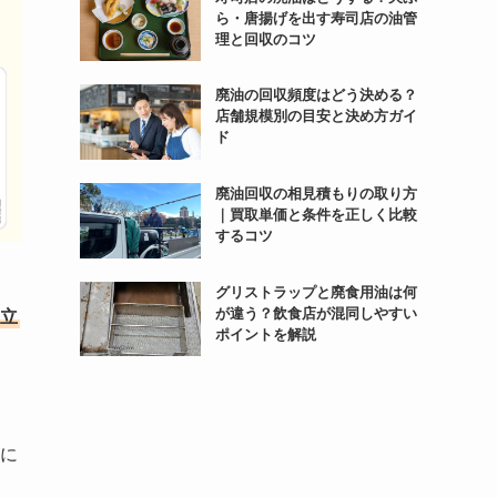
ら・唐揚げを出す寿司店の油管
理と回収のコツ
廃油の回収頻度はどう決める？
店舗規模別の目安と決め方ガイ
ド
廃油回収の相見積もりの取り方
｜買取単価と条件を正しく比較
するコツ
グリストラップと廃食用油は何
が違う？飲食店が混同しやすい
立
ポイントを解説
に