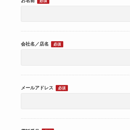
お名前
必須
会社名／店名
必須
メールアドレス
必須