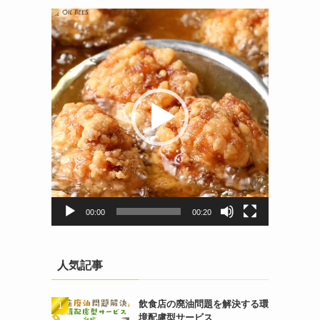
動
画
プ
レ
ー
ヤ
ー
00:00
00:20
人気記事
飲食店の廃油問題を解決する環
境配慮型サービス