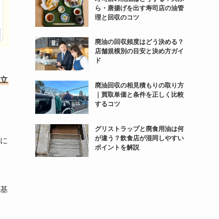
ら・唐揚げを出す寿司店の油管
理と回収のコツ
廃油の回収頻度はどう決める？
店舗規模別の目安と決め方ガイ
ド
立
廃油回収の相見積もりの取り方
｜買取単価と条件を正しく比較
するコツ
グリストラップと廃食用油は何
が違う？飲食店が混同しやすい
に
ポイントを解説
基