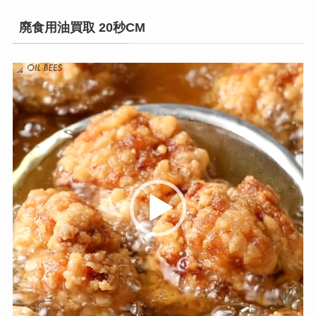
廃食用油買取 20秒CM
動
画
プ
レ
ー
ヤ
ー