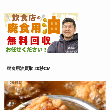
廃食用油買取 20秒CM
動
画
プ
レ
ー