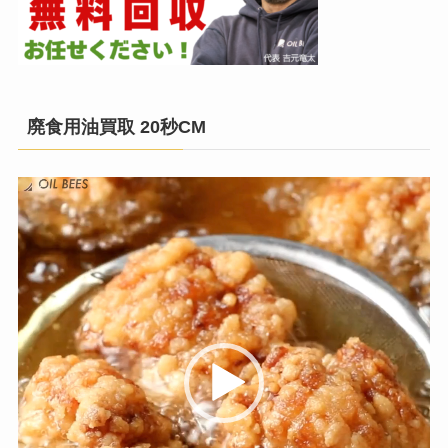
廃食用油買取 20秒CM
動
画
プ
レ
ー
ヤ
ー