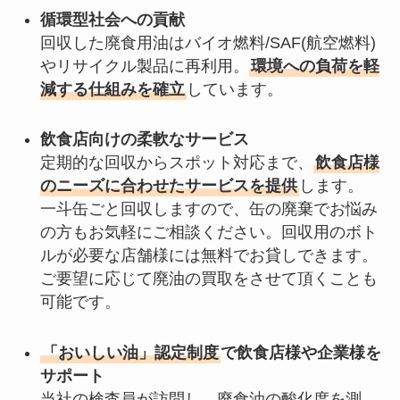
循環型社会への貢献
回収した廃食用油はバイオ燃料/SAF(航空燃料)
やリサイクル製品に再利用。
環境への負荷を軽
減する仕組みを確立
しています。
飲食店向けの柔軟なサービス
定期的な回収からスポット対応まで、
飲食店様
のニーズに合わせたサービスを提供
します。
一斗缶ごと回収しますので、缶の廃棄でお悩み
の方もお気軽にご相談ください。回収用のボト
ルが必要な店舗様には無料でお貸しできます。
ご要望に応じて廃油の買取をさせて頂くことも
可能です。
「おいしい油」認定制度
で飲食店様や企業様を
サポート
当社の検査員が訪問し、廃食油の酸化度を測