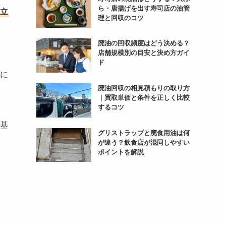
ら・唐揚げを出す寿司店の油管
立
理と回収のコツ
廃油の回収頻度はどう決める？
店舗規模別の目安と決め方ガイ
ド
に
廃油回収の相見積もりの取り方
｜買取単価と条件を正しく比較
するコツ
基
グリストラップと廃食用油は何
が違う？飲食店が混同しやすい
ポイントを解説