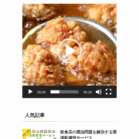
動
画
プ
レ
ー
ヤ
ー
00:00
00:20
人気記事
飲食店の廃油問題を解決する環
境配慮型サービス