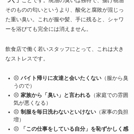
つく」
ことです。廃油の臭いは独特で、揚げ物油
そのものの匂いというより、酸化と腐敗が混じっ
た重い臭い。これが服や髪、手に残ると、シャワ
ーを浴びても完全には消えません。
飲食店で働く若いスタッフにとって、これは大き
なストレスです。
😣
バイト帰りに友達と会いたくない
（服から臭
うので）
😣
家族から「臭い」と言われる
（家庭での雰囲
気が悪くなる）
😣
制服を毎日洗わないといけない
（家事の負担
増）
😣
「この仕事をしている自分」を恥ずかしく感