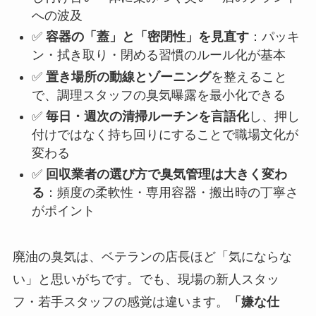
への波及
✅
容器の「蓋」と「密閉性」を見直す
：パッキ
ン・拭き取り・閉める習慣のルール化が基本
✅
置き場所の動線とゾーニング
を整えること
で、調理スタッフの臭気曝露を最小化できる
✅
毎日・週次の清掃ルーチンを言語化
し、押し
付けではなく持ち回りにすることで職場文化が
変わる
✅
回収業者の選び方で臭気管理は大きく変わ
る
：頻度の柔軟性・専用容器・搬出時の丁寧さ
がポイント
廃油の臭気は、ベテランの店長ほど「気にならな
い」と思いがちです。でも、現場の新人スタッ
フ・若手スタッフの感覚は違います。
「嫌な仕