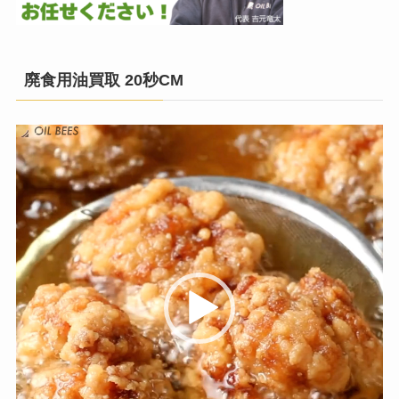
廃食用油買取 20秒CM
動
画
プ
レ
ー
ヤ
ー