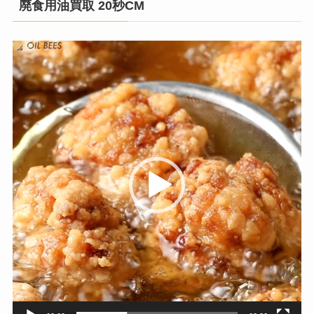
廃食用油買取 20秒CM
動
画
プ
レ
ー
ヤ
ー