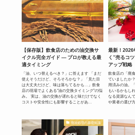
【保存版】飲食店のための油交換サ
最新！202
イクル完全ガイド — プロが教える最
く”売るコツ
適タイミング
アップ戦略
「油、いつ替えるべき？」に答えます 「まだ
飲食店の「廃
使えそうだけど、そろそろかな？」「見た目
ていましたか？
は大丈夫だけど、味は落ちてるかも…」飲食
用済みの油。
店の現場でよくある“油の交換タイミング”の悩
もいるかもし
み。 実は、油の交換が遅れると味だけでなく
なる資源なんで
コストや安全性にも影響することがあ...
や業者の選び方
廃油処理の基礎知識