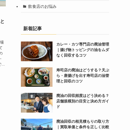
飲食店のお悩み
トと
新着記事
工場
カレー・カツ専門店の廃油管理
て
｜揚げ物トッピングの油をムダ
の
なく回収するコツ
・
..
寿司店の廃油はどうする？天ぷ
ら・唐揚げを出す寿司店の油管
理と回収のコツ
廃油の回収頻度はどう決める？
店舗規模別の目安と決め方ガイ
ド
廃油回収の相見積もりの取り方
｜買取単価と条件を正しく比較