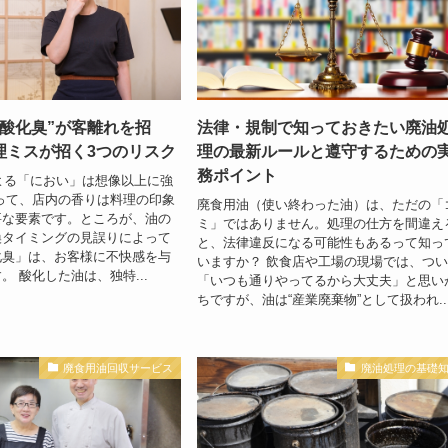
“酸化臭”が客離れを招
法律・規制で知っておきたい廃油
理ミスが招く3つのリスク
理の最新ルールと遵守するための
務ポイント
による「におい」は想像以上に強
って、店内の香りは料理の印象
廃食用油（使い終わった油）は、ただの「
要な要素です。ところが、油の
ミ」ではありません。処理の仕方を間違え
換タイミングの見誤りによって
と、法律違反になる可能性もあるって知っ
化臭」は、お客様に不快感を与
いますか？ 飲食店や工場の現場では、つ
。 酸化した油は、独特...
「いつも通りやってるから大丈夫」と思い
ちですが、油は“産業廃棄物”として扱われ..
廃食用油回収サービス
廃油処理の基礎