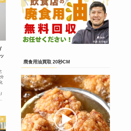
ガ
ッ
廃食用油買取 20秒CM
と
水分
動
化
画
プ
り
レ
.
ー
ヤ
ー
知識