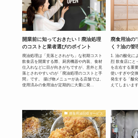
開業前に知っておきたい！廃油処理
廃食用油の
のコストと業者選びのポイント
く？油の管
廃油処理は「見落とされがち」な初期コスト
1. 油の酸化
飲食店を開業する際、厨房機器や内装、食材
烈 飲食店にと
仕入れなどに目が向きがちですが、意外と見
を左右する重
落とされやすいのが「廃油処理のコストと手
使いすぎや交
間」です。 揚げ物メニューがある店舗では、
発生する「酸
使用済みの食用油が定期的に大量に発...
えてしまいます
廃食用油回収サービス