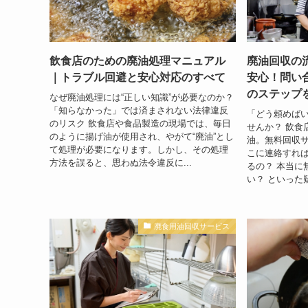
飲食店のための廃油処理マニュアル
廃油回収の
｜トラブル回避と安心対応のすべて
安心！問い
のステップ
なぜ廃油処理には“正しい知識”が必要なのか？
「知らなかった」では済まされない法律違反
「どう頼めば
のリスク 飲食店や食品製造の現場では、毎日
せんか？ 飲食
のように揚げ油が使用され、やがて“廃油”とし
油。無料回収サ
て処理が必要になります。しかし、その処理
こに連絡すれば
方法を誤ると、思わぬ法令違反に...
るの？ 本当に
い？ といった
廃食用油回収サービス