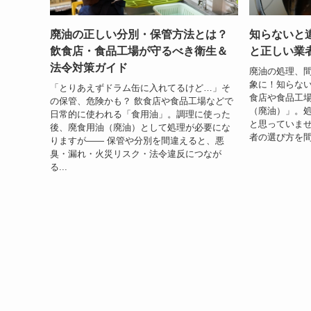
廃油の正しい分別・保管方法とは？
知らないと
飲食店・食品工場が守るべき衛生＆
と正しい業
法令対策ガイド
廃油の処理、
象に！知らない
「とりあえずドラム缶に入れてるけど…」そ
食店や食品工
の保管、危険かも？ 飲食店や食品工場などで
（廃油）」。
日常的に使われる「食用油」。調理に使った
と思っていませ
後、廃食用油（廃油）として処理が必要にな
者の選び方を間
りますが―― 保管や分別を間違えると、悪
臭・漏れ・火災リスク・法令違反につなが
る...