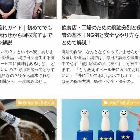
流れガイド｜初めてでも
飲食店・工場のための廃油分別と
合わせから回収完了まで
管の基本｜NG例と安全なやり方を
を解説
とめて解説！
いいの？」という不安、ありま
廃油の保管、なんとなくやっていませんか
店や食品工場で日々発生する廃
飲食店や食品工場では、毎日の調理や製造
ービスに興味はあるけど、 ど
中で必ず「使用済みの油（廃油）」が発生
いいの？ 専用容器ってどうす
ます。 「とりあえずペール缶に入れてお
無料なの？後から請求されな
いい」「外に置いておけばOKでしょ？」 
疑問から、一歩踏み出せ...
はその保管方法、衛生・安全・法令の...
廃油処理の基礎知識
廃食用油回収サー