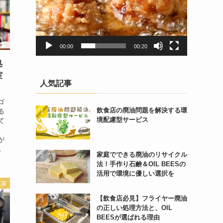
00:00
00:20
処
実
人気記事
ゴ
飲食店の廃油問題を解決する環
る
境配慮型サービス
て
い
が
.
家庭でできる廃油のリサイクル
法！手作り石鹸＆OIL BEESの
活用で環境に優しい選択を
知識
【飲食店必見】フライヤー廃油
の正しい処理方法と、OIL
BEESが選ばれる理由