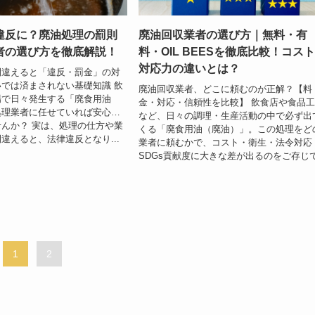
違反に？廃油処理の罰則
廃油回収業者の選び方｜無料・有
者の選び方を徹底解説！
料・OIL BEESを徹底比較！コス
対応力の違いとは？
間違えると「違反・罰金」の対
では済まされない基礎知識 飲
廃油回収業者、どこに頼むのが正解？【料
場で日々発生する「廃食用油
金・対応・信頼性を比較】 飲食店や食品
処理業者に任せていれば安心…
など、日々の調理・生産活動の中で必ず出
んか？ 実は、処理の仕方や業
くる「廃食用油（廃油）」。この処理をど
違えると、法律違反となり...
業者に頼むかで、コスト・衛生・法令対応
SDGs貢献度に大きな差が出るのをご存じで.
1
2