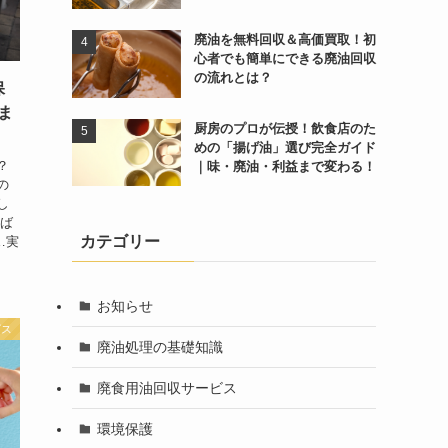
廃油を無料回収＆高価買取！初
心者でも簡単にできる廃油回収
の流れとは？
保
ま
厨房のプロが伝授！飲食店のた
めの「揚げ油」選び完全ガイド
？
｜味・廃油・利益まで変わる！
の
し
けば
カテゴリー
…実
お知らせ
ビス
廃油処理の基礎知識
廃食用油回収サービス
環境保護