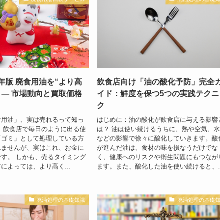
6年版 廃食用油を“より高
飲食店向け「油の酸化予防」完全
 — 市場動向と買取価格
イド：鮮度を保つ5つの実践テクニ
ク
食用油」、実は売れるって知っ
はじめに：油の酸化が飲食店に与える影響
 飲食店で毎日のように出る使
は？ 油は使い続けるうちに、熱や空気、
「ゴミ」として処理している方
などの影響で徐々に酸化していきます。酸
れませんが、実はこれ、お金に
が進んだ油は、食材の味を損なうだけでな
す。 しかも、売るタイミング
く、健康へのリスクや衛生問題にもつなが
によっては、より高く...
ます。また、酸化した油を使い続けると、..
廃油処理の基礎知識
廃油処理の基礎