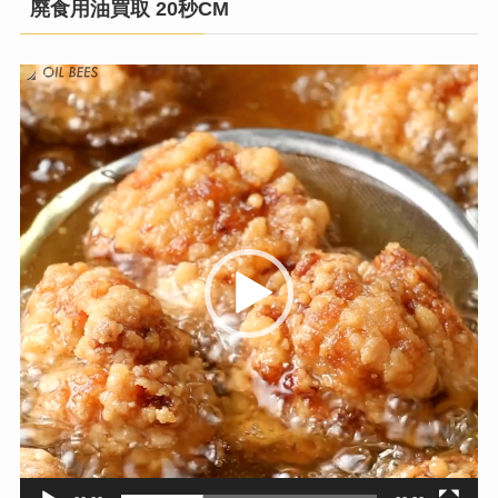
廃食用油買取 20秒CM
動
画
プ
レ
ー
ヤ
ー