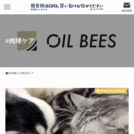
相談無料
#肉球ケア
HOME
#肉球ケア
廃油処理の基礎知識