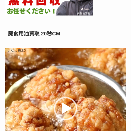
廃食用油買取 20秒CM
動
画
プ
レ
ー
ヤ
ー