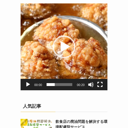
動
画
プ
レ
ー
ヤ
ー
00:00
00:20
人気記事
飲食店の廃油問題を解決する環
境配慮型サービス