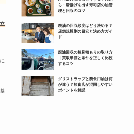
ら・唐揚げを出す寿司店の油管
理と回収のコツ
立
廃油の回収頻度はどう決める？
店舗規模別の目安と決め方ガイ
ド
廃油回収の相見積もりの取り方
｜買取単価と条件を正しく比較
に
するコツ
グリストラップと廃食用油は何
が違う？飲食店が混同しやすい
ポイントを解説
基